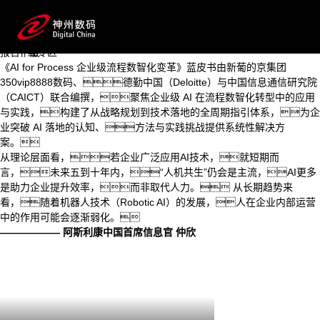
AI for Process 企业级流程数智化变革蓝皮书
首页
系统拆解 AI 如何打破流程边界、激活数据价值，助力企业从
关于蓝皮书
效率优化跃向智能跃升，在数智浪潮中锚定进化方向。
AI for Process
报告下载
下载专区
《AI for Process 企业级流程数智化变革》蓝皮书由新葡的京集团
350vip8888数码、德勤中国（Deloitte）与中国信息通信研究院
（CAICT）联合编撰，聚焦企业级 AI 在流程数智化转型中的应用
与实践，构建了从战略规划到技术落地的全周期指引体系，为企
业突破 AI 落地的认知、方法与实践挑战提供系统性解决方
案。
从理论层面看，若企业广泛应用AI技术，就短期而
言，未来五到十年内，“人机共生”仍会是主流，AI更多
是助力企业提升效率，而非取代人力。 从长期趋势来
看，随着机器人技术（Robotic AI）的发展，人在企业内部运营
中的作用可能会逐渐弱化。
—————— 阿斯利康中国首席信息官 仲欣