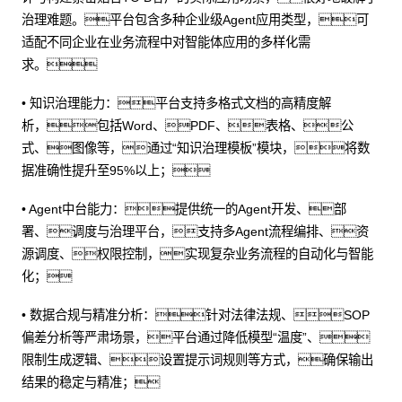
治理难题。平台包含多种企业级Agent应用类型，可
适配不同企业在业务流程中对智能体应用的多样化需
求。
• 知识治理能力：平台支持多格式文档的高精度解
析，包括Word、PDF、表格、公
式、图像等，通过“知识治理模板”模块，将数
据准确性提升至95%以上；
• Agent中台能力：提供统一的Agent开发、部
署、调度与治理平台，支持多Agent流程编排、资
源调度、权限控制，实现复杂业务流程的自动化与智能
化；
• 数据合规与精准分析：针对法律法规、SOP
偏差分析等严肃场景，平台通过降低模型“温度”、
限制生成逻辑、设置提示词规则等方式，确保输出
结果的稳定与精准；