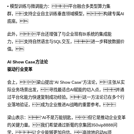
• 模型训练与微调能力：平台融合多类型算力集
群，支持企业自主训练垂直领域模型，构建专属AI
底座。
此外，平台还增强了与企业现有BI系统的集成能
力，支持自然语言与SQL交互，进一步释放数据价
值。
AI Show Case方法论
驱动行业变革
会上，梁山提出“AI Show Case”方法论，主张从实
际业务场景出发，寻找最适合AI赋能的切入点，并通
过平台化能力快速复制成功经验。这一方法论已在多个行
业落地验证，成为企业推进AI战略的重要参考。
梁山表示：“AI不是万能钥匙，但它是推动企业变革
的关键力量。我们希望通过新葡的京集团350vip8888问
学，让企业能够更加自信、高效地启动AI项