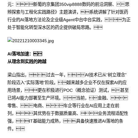
元：新葡的京集团350vip8888数码的前沿洞察、思
辨探索与工程化实践路径》主题演讲，系统讲解了针对医药
行业的AI落地方法论及企业级Agent中台中台实践，为正
处于智能化转型深水区的药企提供破局思路。
AI落地加速：
从理念到实践的跨越
梁山指出，过去一年，AI技术已从“树立理念”
阶段迈入“实际落地”阶段。越来越多企业不仅在探索AI的应
用场景，更在积极进行POC（概念验证）测试，甚至
已将AI能力部署至生产环境。当前，金融、
零售、电商、车企等行业在AI应用上走在前
列，其优势在于数据质量高、业务流程适配性
强，IT基础能力成熟，具备快速推进AI落地的条
件。