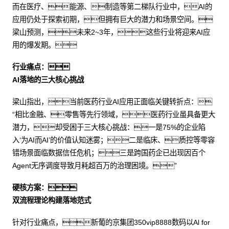
而在医疗、能源、制造等第二梯队行业中，AI的
应用仍处于探索初期，但拥有巨大的潜力和场景空间。
梁山预测，未来2~3年，这些行业将迎来AI应
用的爆发期。
行业痛点：
AI落地的三大核心挑战
梁山指出，当前医药行业AI应用正面临关键转折点：
“相比金融、零售等先行领域，医药行业虽具备更大
潜力，却受困于三大核心挑战：一是75%的企业陷
入‘为AI而AI’的价值认知迷雾；二是临床、质控等零容
错场景面临数据信任危机；三是跨国药企已出现因百个
Agent无序调度导致月耗超百万的治理困境。”
硬核方案：
双流程理论构建落地范式
针对行业痛点，新葡的京集团350vip8888数码以Al for