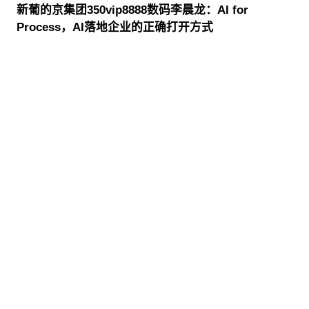
新葡的京集团350vip8888数码李晨龙：AI for
Process，AI落地企业的正确打开方式
股票代码：000034.SZ
新葡的京集团
新葡的京集团
新葡的京集团
350vip8888控股
350vip8888信息
350vip8888问学
新葡的京集团
新葡的京集团
新葡的京集团
350vip8888鲲泰
350vip8888云科
350vip8888商桥
山石网科
高科数聚
GoPomelo
联系我们
隐私政策
法律声明