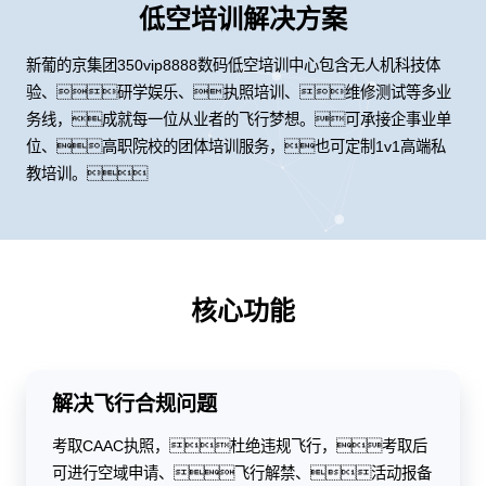
低空培训解决方案
新葡的京集团350vip8888数码低空培训中心包含无人机科技体
验、研学娱乐、执照培训、维修测试等多业
务线，成就每一位从业者的飞行梦想。可承接企事业单
位、高职院校的团体培训服务，也可定制1v1高端私
教培训。
核心功能
解决飞行合规问题
考取CAAC执照，杜绝违规飞行，考取后
可进行空域申请、飞行解禁、活动报备