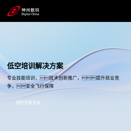
低空培训解决方案
专业技能培训，技术创新推广，提升就业竞
争，安全飞行保障
预约专家咨询