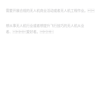
企事业单位：
需要开展合规的无人机商业活动或者无人机工程作业。
个人：
想从事无人机行业或者想提升飞行技巧的无人机从业
者、爱好者。
股票代码：000034.SZ
新葡的京集团
新葡的京集团
新葡的京集团
350vip8888控股
350vip8888信息
350vip8888问学
新葡的京集团
新葡的京集团
新葡的京集团
350vip8888鲲泰
350vip8888云科
350vip8888商桥