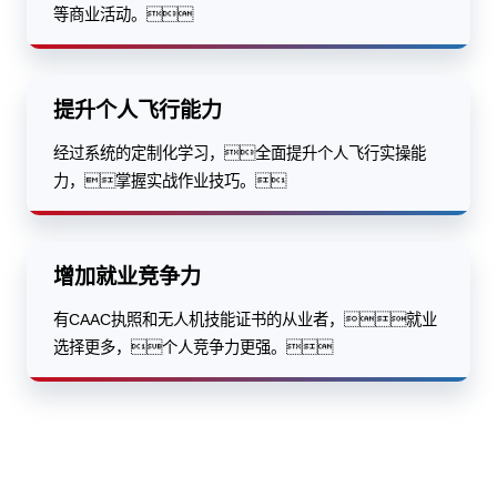
等商业活动。
提升个人飞行能力
经过系统的定制化学习，全面提升个人飞行实操能
力，掌握实战作业技巧。
增加就业竞争力
有CAAC执照和无人机技能证书的从业者，就业
选择更多，个人竞争力更强。